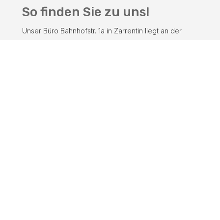
So finden Sie zu uns!
Unser Büro Bahnhofstr. 1a in Zarrentin liegt an der
Bundesstraße 195.
Bitte vereinbaren Sie vorab einen Termin!
Große Kartenansicht
Links
Start
ar
Buchung
ro
ar
w
Das sind wir
ro
_t
ar
w